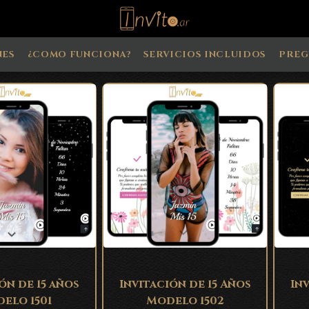
NES
¿COMO FUNCIONA?
SERVICIOS INCLUIDOS
PREG
ón de 15 años
Invitación de 15 Años
In
elo 1501
Modelo 1502