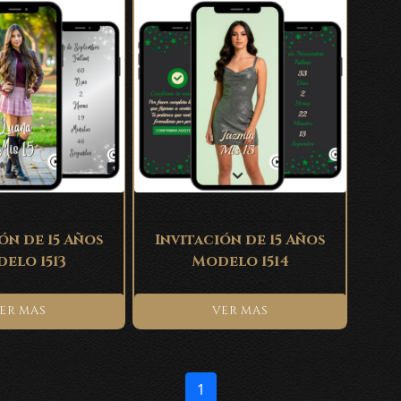
ón de 15 Años
Invitación de 15 Años
elo 1513
Modelo 1514
ER MAS
VER MAS
1