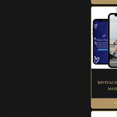
Invitaci
Mod
V