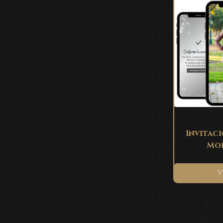
Invitaci
Mod
V