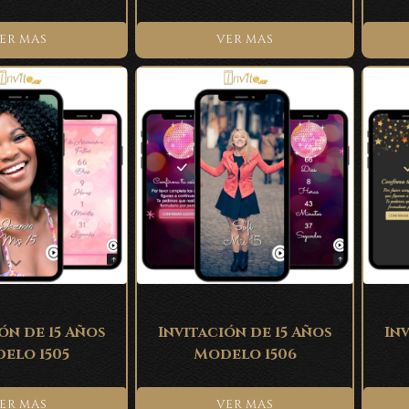
ER MAS
VER MAS
ón de 15 Años
Invitación de 15 Años
Inv
elo 1505
Modelo 1506
ER MAS
VER MAS