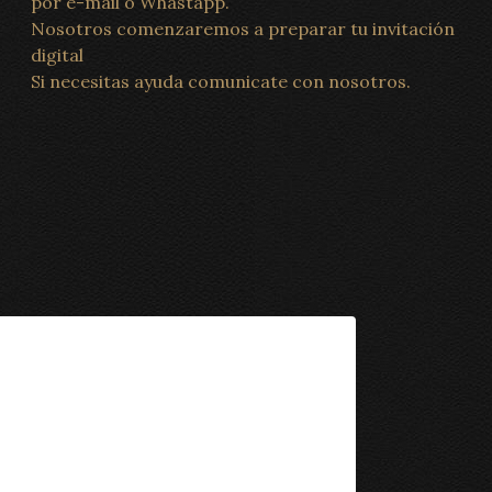
por e-mail o Whastapp.
Nosotros comenzaremos a preparar tu invitación
digital
Si necesitas ayuda comunicate con nosotros.