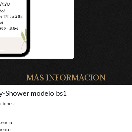
MAS INFORMACION
aby-Shower modelo bs1
cciones:
tencia
evento