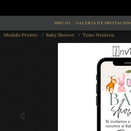
INICIO
GALERÍA DE INVITACIO
/
/
Modelo Pronto
Baby Shower
Tono Neutros