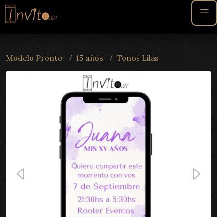
/
/
Modelo Pronto
15 años
Tonos Lilas