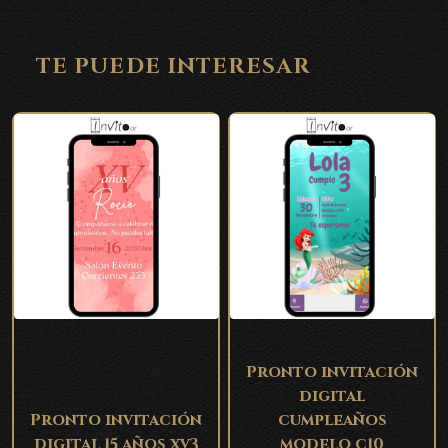
TE PUEDE INTERESAR
Pronto invitación
digital
Pronto invitación
cumpleaños
digital 15 años xv3
modelo c10