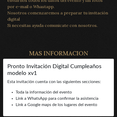
enviarnos todos los datos del evento y las fotos
por e-mail o Whastapp.
Nosotros comenzaremos a preparar tu invitación
digital
Si necesitas ayuda comunicate con nosotros.
MAS INFORMACION
Pronto Invitación Digital Cumpleaños
modelo xv1
Esta invitación cuenta con las siguientes secciones:
Toda la información del evento
Link a WhatsApp para confirmar la asistencia
Link a Google maps de los lugares del evento