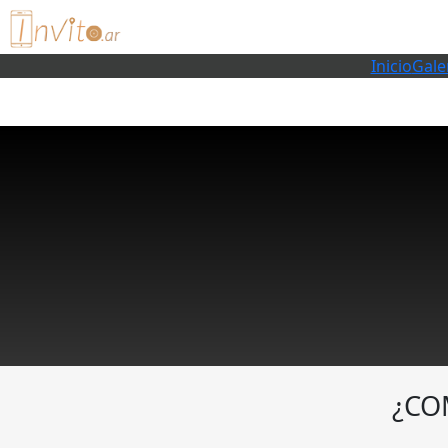
Inicio
Gale
¿CO