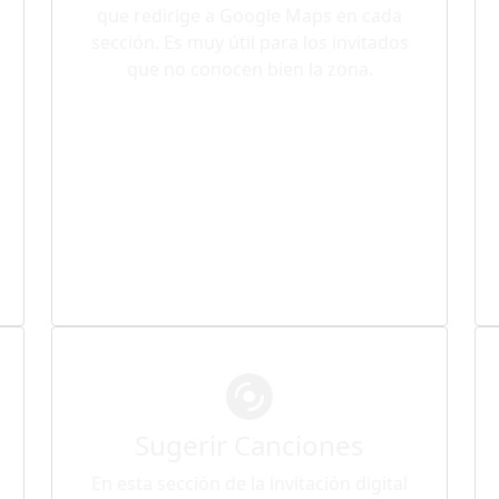
que redirige a Google Maps en cada
sección. Es muy útil para los invitados
que no conocen bien la zona.
Sugerir Canciones
En esta sección de la invitación digital