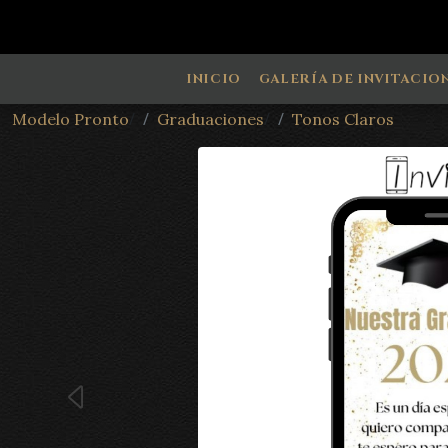
INICIO
GALERÍA DE INVITACIO
/
/
Modelo Pronto
Graduaciones
Tonos Claros