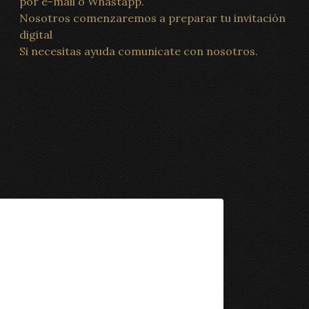
por e-mail o Whastapp.
Nosotros comenzaremos a preparar tu invitación
digital
Si necesitas ayuda comunicate con nosotros.