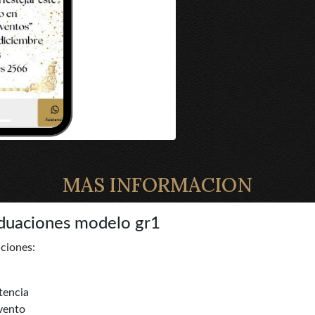
MAS INFORMACION
aduaciones modelo gr1
cciones:
tencia
evento