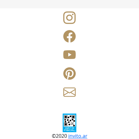
©
2020
invito.ar