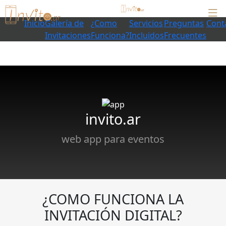
Inicio
Galería de
¿Como
Servicios
Preguntas
Cont
Invitaciones
Funciona?
Incluidos
Frecuentes
invito.ar
web app para eventos
¿COMO FUNCIONA LA
INVITACIÓN DIGITAL?