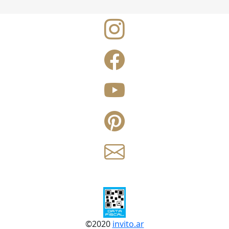
©
2020
invito.ar