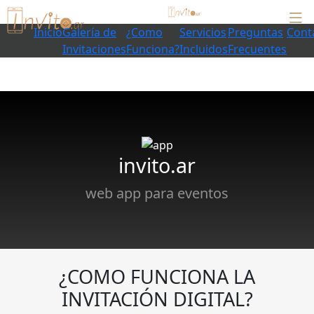
Inicio
Galería de
¿Como
Servicios
Preguntas
Cont
Invitaciones
Funciona?
Incluidos
Frecuentes
invito.ar
web app para eventos
¿COMO FUNCIONA LA
INVITACIÓN DIGITAL?