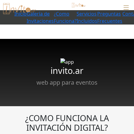
Inicio
Galería de
¿Como
Servicios
Preguntas
Cont
Invitaciones
Funciona?
Incluidos
Frecuentes
invito.ar
web app para eventos
¿COMO FUNCIONA LA
INVITACIÓN DIGITAL?