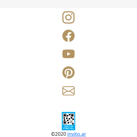
©
2020
invito.ar