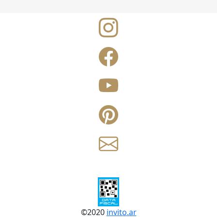
©
2020
invito.ar