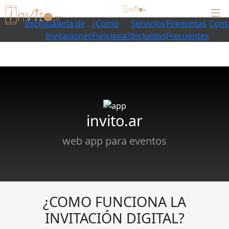
Inicio
Galería de
¿Como
Servicios
Preguntas
Cont
Invitaciones
Funciona?
Incluidos
Frecuentes
invito.ar
web app para eventos
¿COMO FUNCIONA LA
INVITACIÓN DIGITAL?