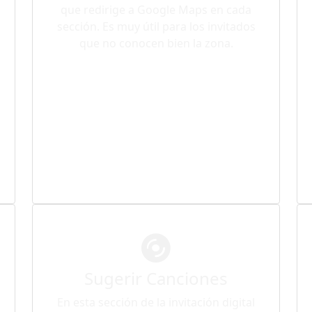
que redirige a Google Maps en cada
sección. Es muy útil para los invitados
que no conocen bien la zona.
Sugerir Canciones
En esta sección de la invitación digital