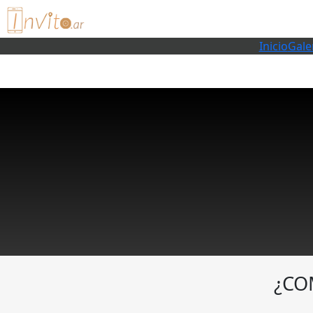
Inicio
Gale
¿CO