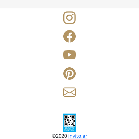
©
2020
invito.ar