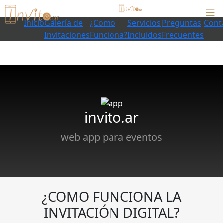
Inicio
Galería de
¿Como
Servicios
Preguntas
Cont
Invitaciones
Funciona?
Incluidos
Frecuentes
invito.ar
web app para eventos
¿COMO FUNCIONA LA
INVITACIÓN DIGITAL?