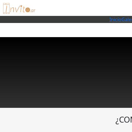
Inicio
Gale
¿CO