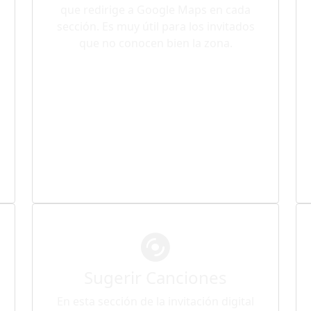
que redirige a Google Maps en cada
sección. Es muy útil para los invitados
que no conocen bien la zona.
Sugerir Canciones
En esta sección de la invitación digital