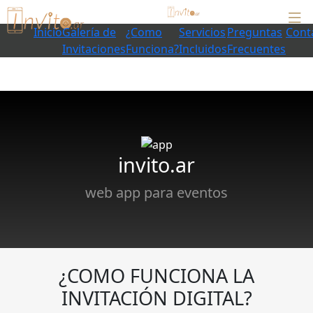
Inicio
Galería de
¿Como
Servicios
Preguntas
Cont
Invitaciones
Funciona?
Incluidos
Frecuentes
invito.ar
web app para eventos
¿COMO FUNCIONA LA
INVITACIÓN DIGITAL?