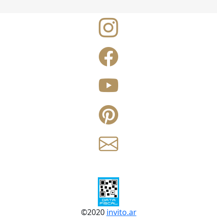
©
2020
invito.ar