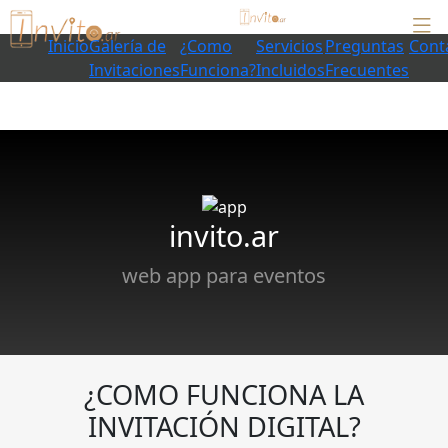
Inicio
Galería de
¿Como
Servicios
Preguntas
Cont
Invitaciones
Funciona?
Incluidos
Frecuentes
invito.ar
web app para eventos
¿COMO FUNCIONA LA
INVITACIÓN DIGITAL?