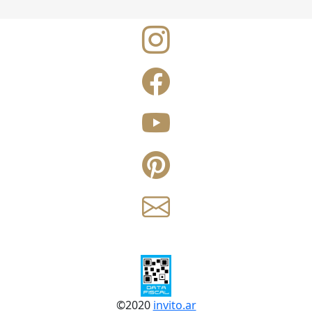
©
2020
invito.ar