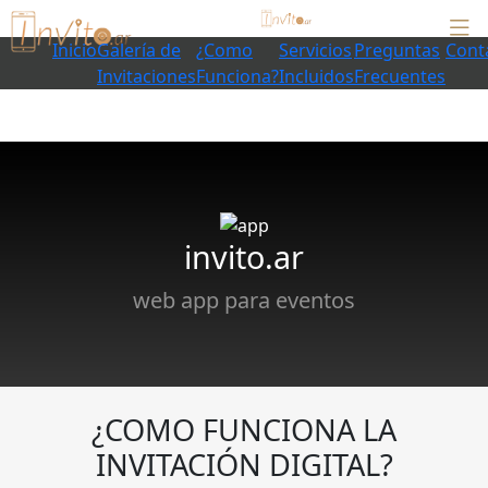
Inicio
Galería de
¿Como
Servicios
Preguntas
Cont
Invitaciones
Funciona?
Incluidos
Frecuentes
invito.ar
web app para eventos
¿COMO FUNCIONA LA
INVITACIÓN DIGITAL?