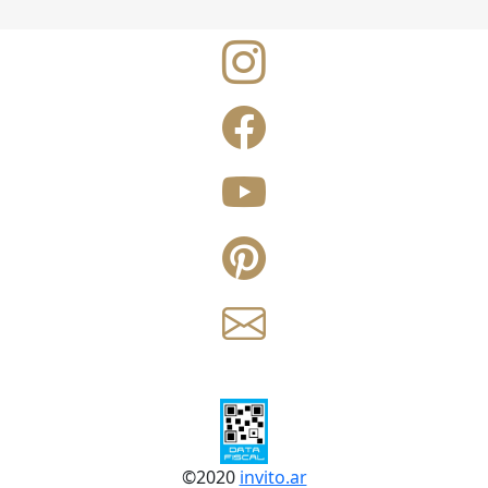
©
2020
invito.ar