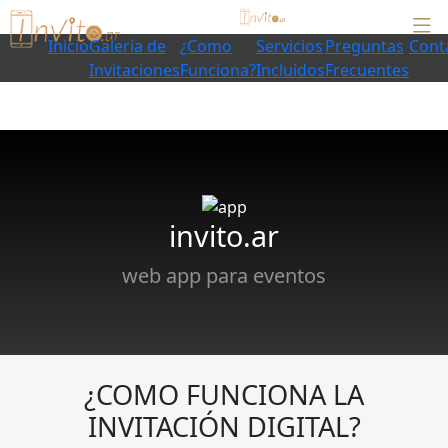
Inicio
Galería de
¿Como
Servicios
Preguntas
Cont
Invitaciones
Funciona?
Incluidos
Frecuentes
invito.ar
web app para eventos
¿COMO FUNCIONA LA
INVITACIÓN DIGITAL?