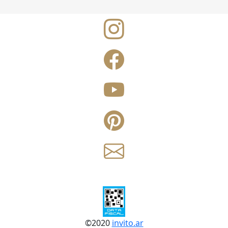
©
2020
invito.ar