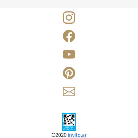
©
2020
invito.ar