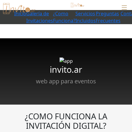
Inicio
Galería de
¿Como
Servicios
Preguntas
Cont
Invitaciones
Funciona?
Incluidos
Frecuentes
invito.ar
web app para eventos
¿COMO FUNCIONA LA
INVITACIÓN DIGITAL?