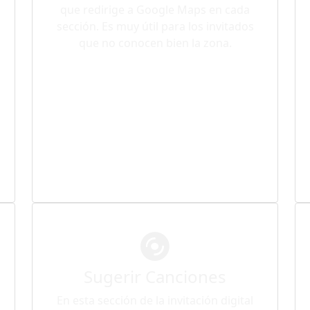
que redirige a Google Maps en cada
sección. Es muy útil para los invitados
que no conocen bien la zona.
Sugerir Canciones
En esta sección de la invitación digital