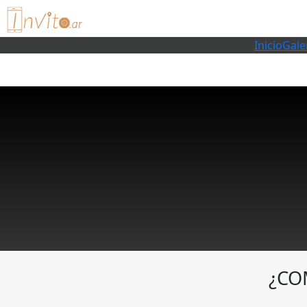
Inicio
Gale
¿CO