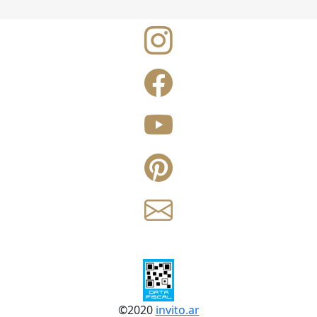
©
2020
invito.ar