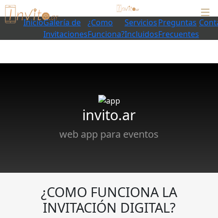
Inicio
Galería de
¿Como
Servicios
Preguntas
Cont
Invitaciones
Funciona?
Incluidos
Frecuentes
invito.ar
web app para eventos
¿COMO FUNCIONA LA
INVITACIÓN DIGITAL?